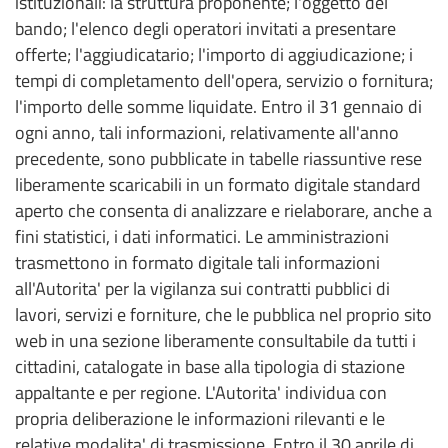
istituzionali: la struttura proponente; l'oggetto del
L.R.
bando; l'elenco degli operatori invitati a presentare
Siciliana
30/2000
offerte; l'aggiudicatario; l'importo di aggiudicazione; i
tempi di completamento dell'opera, servizio o fornitura;
l'importo delle somme liquidate. Entro il 31 gennaio di
Amministrazione
Trasparente
ogni anno, tali informazioni, relativamente all'anno
precedente, sono pubblicate in tabelle riassuntive rese
liberamente scaricabili in un formato digitale standard
Spese
Consiglieri
aperto che consenta di analizzare e rielaborare, anche a
L.R.
fini statistici, i dati informatici. Le amministrazioni
Siciliana
30/2000
trasmettono in formato digitale tali informazioni
all'Autorita' per la vigilanza sui contratti pubblici di
lavori, servizi e forniture, che le pubblica nel proprio sito
web in una sezione liberamente consultabile da tutti i
cittadini, catalogate in base alla tipologia di stazione
appaltante e per regione. L'Autorita' individua con
propria deliberazione le informazioni rilevanti e le
relative modalita' di trasmissione. Entro il 30 aprile di