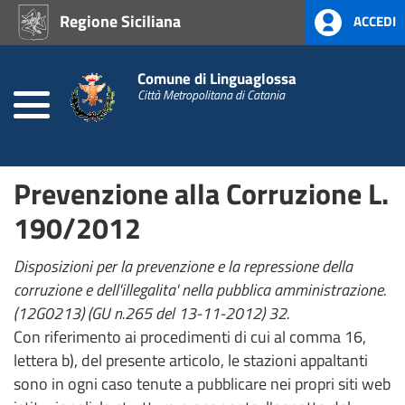
Regione Siciliana
ACCEDI
Home
Comune di Linguaglossa
Atti
Amministrativi
Città Metropolitana di Catania
(L.R.
Siciliana
22/08)
Prevenzione alla Corruzione L.
Prevenzione
alla
190/2012
Corruzione
L.
190/2012
Disposizioni per la prevenzione e la repressione della
corruzione e dell'illegalita' nella pubblica amministrazione.
(12G0213) (GU n.265 del 13-11-2012) 32.
Consigli
Comunali
Con riferimento ai procedimenti di cui al comma 16,
lettera b), del presente articolo, le stazioni appaltanti
sono in ogni caso tenute a pubblicare nei propri siti web
Commissioni
Consiliari