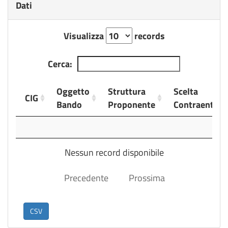
Dati
Visualizza
records
Cerca:
Oggetto
Struttura
Scelta
CIG
Bando
Proponente
Contraente
CIG
Oggetto
Struttura
Scelta
Bando
Proponente
Contraente
Nessun record disponibile
Precedente
Prossima
CSV