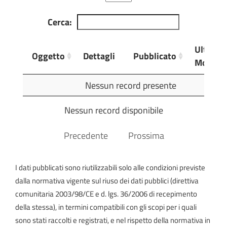
Cerca:
Ultima
Oggetto
Dettagli
Pubblicato
Modific
Oggetto
Dettagli
Pubblicato
Ultima
Nessun record presente
Modific
Nessun record disponibile
Precedente
Prossima
I dati pubblicati sono riutilizzabili solo alle condizioni previste
dalla normativa vigente sul riuso dei dati pubblici (direttiva
comunitaria 2003/98/CE e d. lgs. 36/2006 di recepimento
della stessa), in termini compatibili con gli scopi per i quali
sono stati raccolti e registrati, e nel rispetto della normativa in