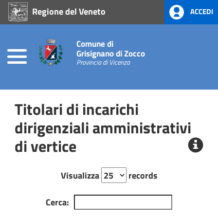
Regione del Veneto
ACCEDI
Home
Atti
Comune di
di
Grisignano di Zocco
Concessione
Provincia di Vicenza
Prevenzione
alla
Titolari di incarichi
Corruzione
L.
dirigenziali amministrativi
190/2012
di vertice
Amministrazione
Trasparente
Visualizza
records
Cerca: