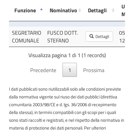
Ulti
Funzione
Nominativo
Dettagli
Modi
Funzione
Nominativo
Dettagli
Ulti
SEGRETARIO
FUSCO DOTT.
05/06
Modi
Dettagli
COMUNALE
STEFANO
12:55
Visualizza pagina 1 di 1 (1 records)
Precedente
1
Prossima
I dati pubblicati sono riutilizzabili solo alle condizioni previste
dalla normativa vigente sul riuso dei dati pubblici (direttiva
comunitaria 2003/98/CE e d. lgs. 36/2006 di recepimento
della stessa), in termini compatibili con gli scopi per i quali
sono stati raccolti e registrati, e nel rispetto della normativa in
materia di protezione dei dati personali. Per ulteriori