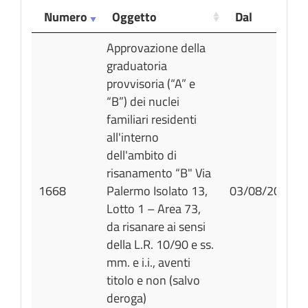
Numero
Oggetto
Dal
Numero
Oggetto
Dal
Approvazione della
graduatoria
provvisoria (“A” e
“B”) dei nuclei
familiari residenti
all'interno
dell'ambito di
risanamento “B" Via
1668
Palermo Isolato 13,
03/08/2026
Lotto 1 – Area 73,
da risanare ai sensi
della L.R. 10/90 e ss.
mm. e i.i., aventi
titolo e non (salvo
deroga)