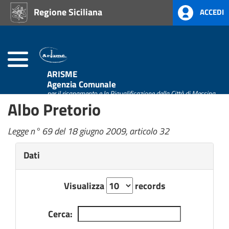
Regione Siciliana
ACCEDI
Home
Atti
Amministrativi
(L.R.
Siciliana
ARISME
22/08)
Agenzia Comunale
per il risanamento e la Riqualificazione della Città di Messina
Albo Pretorio
Amministrazione
Trasparente
Legge n° 69 del 18 giugno 2009, articolo 32
Albo
Dati
Pretorio
Visualizza
records
Cerca: