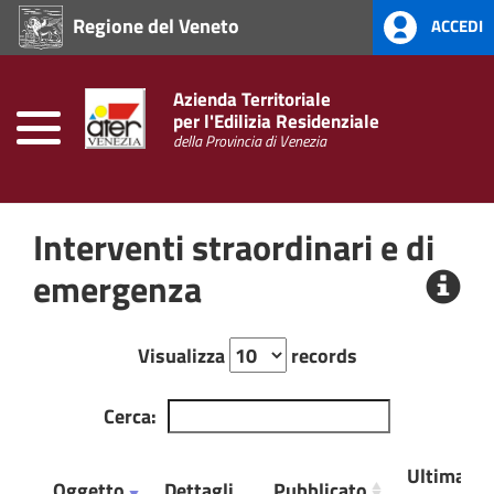
Regione del Veneto
ACCEDI
Home
Prevenzione
Azienda Territoriale
alla
per l'Edilizia Residenziale
Corruzione
della Provincia di Venezia
L.
190/2012
Interventi straordinari e di
Amministrazione
Trasparente
emergenza
Visualizza
records
Cerca:
Ultima
Oggetto
Dettagli
Pubblicato