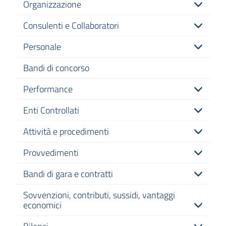
Organizzazione
L.R.
Siciliana
Consulenti e Collaboratori
30/2000
Personale
Amministrazione
Trasparente
Bandi di concorso
Performance
Spese
Consiglieri
Enti Controllati
L.R.
Siciliana
30/2000
Attività e procedimenti
Provvedimenti
Bandi di gara e contratti
Sovvenzioni, contributi, sussidi, vantaggi
economici