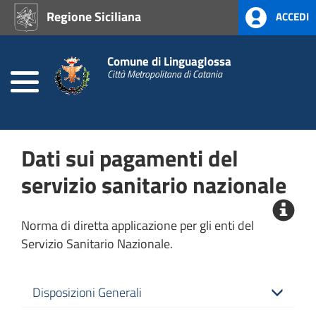
Regione Siciliana
ACCEDI
Home
Comune di Linguaglossa
Atti
Amministrativi
Città Metropolitana di Catania
(L.R.
Siciliana
22/08)
Dati sui pagamenti del
Prevenzione
alla
servizio sanitario nazionale
Corruzione
L.
190/2012
Norma di diretta applicazione per gli enti del
Servizio Sanitario Nazionale.
Consigli
Comunali
Disposizioni Generali
Commissioni
Consiliari