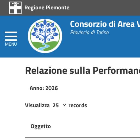
Regione Piemonte
Home
Consorzio di Area 
Prevenzione
Provincia di Torino
alla
Corruzione
L.
MENU
190/2012
Relazione sulla Performan
Amministrazione
Trasparente
Anno: 2026
Visualizza
records
Oggetto