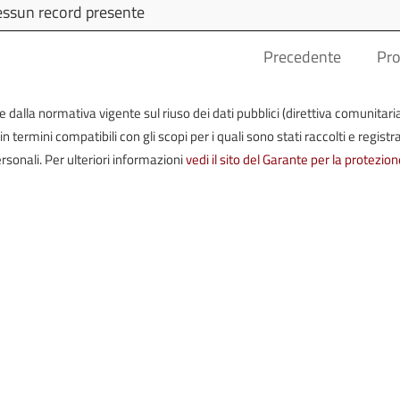
Dettagli
Pubblicato
Ultim
ssun record presente
Modif
Precedente
Pr
iste dalla normativa vigente sul riuso dei dati pubblici (direttiva comunitari
termini compatibili con gli scopi per i quali sono stati raccolti e registrat
rsonali. Per ulteriori informazioni
vedi il sito del Garante per la protezion