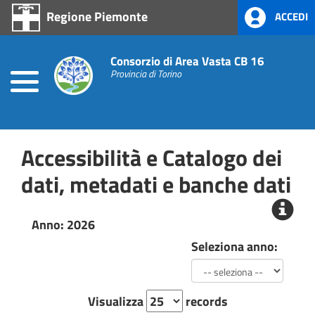
Regione Piemonte
ACCEDI
Home
Consorzio di Area Vasta CB 16
Prevenzione
alla
Provincia di Torino
Corruzione
L.
190/2012
Accessibilità e Catalogo dei
Amministrazione
Trasparente
dati, metadati e banche dati
Anno: 2026
Seleziona anno:
Visualizza
records