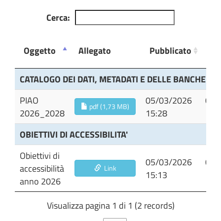
Cerca:
Ul
Oggetto
Allegato
Pubblicato
Mo
Oggetto
Allegato
Pubblicato
Ul
CATALOGO DEI DATI, METADATI E DELLE BANCHE DAT
Mo
PIAO
05/03/2026
05/
pdf (1,73 MB)
2026_2028
15:28
15:
OBIETTIVI DI ACCESSIBILITA'
Obiettivi di
05/03/2026
05/
accessibilità
Link
15:13
15:
anno 2026
Visualizza pagina 1 di 1 (2 records)