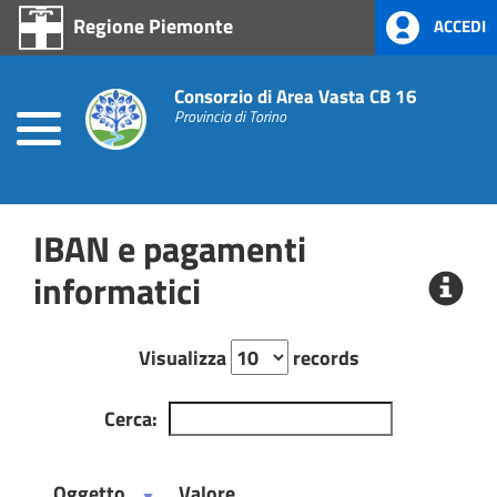
Regione Piemonte
ACCEDI
Home
Consorzio di Area Vasta CB 16
Prevenzione
alla
Provincia di Torino
Corruzione
L.
190/2012
IBAN e pagamenti
Amministrazione
Trasparente
informatici
Visualizza
records
Cerca:
Oggetto
Valore