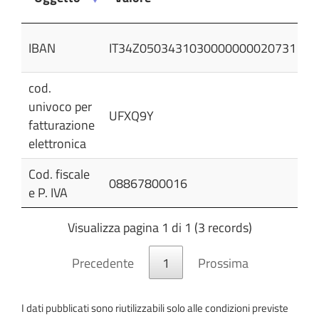
Oggetto
Valore
3
IBAN
IT34Z0503431030000000020731
1
cod.
univoco per
3
UFXQ9Y
fatturazione
1
elettronica
Cod. fiscale
3
08867800016
e P. IVA
1
Visualizza pagina 1 di 1 (3 records)
Precedente
1
Prossima
I dati pubblicati sono riutilizzabili solo alle condizioni previste